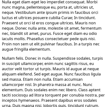
Nulla eget diam eget leo imperdiet consequat. Morbi
nunc magna, pellentesque eu, porta at, ultricies ut,
neque. Vestibulum ante ipsum primis in faucibus orci
luctus et ultrices posuere cubilia Curae; In tincidunt.
Praesent ut orci id eros congue ultrices. Mauris non
neque. Donec nulla ante, molestie sit amet, fermentum
nec, blandit sit amet, purus. Fusce eget diam eu odio
iaculis mollis. Phasellus consectetuer pede quis nisi.
Proin non sem ut elit pulvinar faucibus. In a turpis nec
augue fringilla elementum.
Nullam felis. Donec in nulla. Suspendisse sodales, turpis
in suscipit ullamcorper, enim nunc sagittis risus, eu
auctor velit tortor ut turpis. Mauris id augue at neque
aliquam eleifend. Sed eget augue. Nunc faucibus ligula
sed massa. Etiam non nulla. Etiam accumsan
ullamcorper nisl. In pharetra massa at nunc. Nunc
elementum. Duis sodales enim nec libero. Class aptent
taciti sociosqu ad litora torquent per conubia nostra, per
inceptos hymenaeos. Praesent dapibus eros sodales
urna. Duis magna nisi, lobortis quis, tincidunt rutrum,