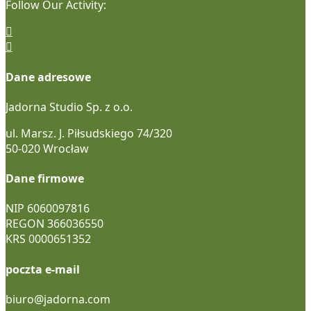
Follow Our Activity:
Dane adresowe
Jadorna Studio Sp. z o.o.
ul. Marsz. J. Piłsudskiego 74/320
50-020 Wrocław
Dane firmowe
NIP 6060097816
REGON 366036550
KRS 0000651352
poczta e-mail
biuro@jadorna.com